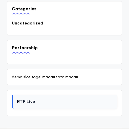
Categories
Uncategorized
Partnership
demo slot
togel macau
toto macau
RTP Live