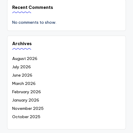
Recent Comments
No comments to show.
Archives
August 2026
July 2026
June 2026
March 2026
February 2026
January 2026
November 2025
October 2025