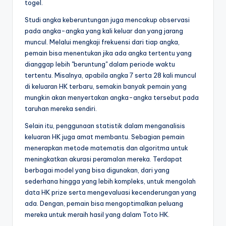
togel.
Studi angka keberuntungan juga mencakup observasi
pada angka-angka yang kali keluar dan yang jarang
muncul. Melalui mengkaji frekuensi dari tiap angka,
pemain bisa menentukan jika ada angka tertentu yang
dianggap lebih "beruntung" dalam periode waktu
tertentu. Misalnya, apabila angka 7 serta 28 kali muncul
di keluaran HK terbaru, semakin banyak pemain yang
mungkin akan menyertakan angka-angka tersebut pada
taruhan mereka sendiri.
Selain itu, penggunaan statistik dalam menganalisis
keluaran HK juga amat membantu. Sebagian pemain
menerapkan metode matematis dan algoritma untuk
meningkatkan akurasi peramalan mereka. Terdapat
berbagai model yang bisa digunakan, dari yang
sederhana hingga yang lebih kompleks, untuk mengolah
data HK prize serta mengevaluasi kecenderungan yang
ada. Dengan, pemain bisa mengoptimalkan peluang
mereka untuk meraih hasil yang dalam Toto HK.