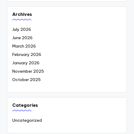
Archives
July 2026
June 2026
March 2026
February 2026
January 2026
November 2025
October 2025
Categories
Uncategorized