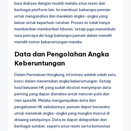
bisa diakses dengan mudah melalui situs resmi dan
berbagai platform lain. Ini membuat beberapa pemain
untuk menganalisa dan merekam angka-angka yang
keluar untuk keperluan taruhan. Proses ini tidak hanya
memberikan memberikan hiburan, tetapi juga menumbuhi
rasa percaya diri bagi beberapa pemain dalam memilih
memilih nomor keberuntungan mereka.
Data dan Pengolahan Angka
Keberuntungan
Dalam Permainan Hongkong, informasi adalah salah satu
kunci dalam menemukan angka keberuntungan. Setiap
hasil keluaran HK yang sudah dicatat menyimpan data
penting yang dapat dianalisa untuk mencari pola dan
tren spesifik. Melalui mengumpulkan data dari
pengeluaran HK sebelumnya, pemain dapat berusaha
untuk menebak angka-angka yang mungkin muncul di
drawing selanjutnya. Data ini dapat didapatkan dari
berbagai sumber, seperti situs resmi serta komunitas