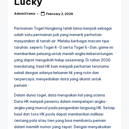
Lucky
AdminUtama
February 2, 2026
Posted
by
Permainan Togel Hongkong telah lama menjadi sebagai
salah satu permainan judi yang menarik perhatian
masyarakat di tanah air. Melalui berbagai macam tipe
taruhan, seperti Togel 4-D serta Togel 6-Dan, game ini
memberikan peluang untuk meraih angka keberuntungan
yang dapat mengubah hidup seseorang. Di tahun 2026
mendatang, hasil HK kian menjadi perhatian terutama
sekali dengan adanya keluaran hk yang rutin dan
terpercaya, menyediakan data yang akurat untuk
pemain.
Dalam dunia togel, data merupakan hal yang utama.
Data HK menjadi penentu dalam mempelajari angka-
angka yang muncul pada pengundian langsung HK. Setiap
hasil dari toto HK pools dapat memberikan indikasi
tentang pola atau tren yang bisa membantu pemain
dalam memilih nomor yang tepat. Dengan menyaksikan