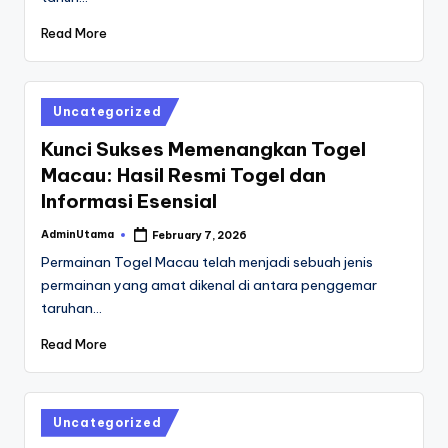
Read More
Posted
Uncategorized
in
Kunci Sukses Memenangkan Togel
Macau: Hasil Resmi Togel dan
Informasi Esensial
AdminUtama
February 7, 2026
Posted
by
Permainan Togel Macau telah menjadi sebuah jenis
permainan yang amat dikenal di antara penggemar
taruhan…
Read More
Posted
Uncategorized
in