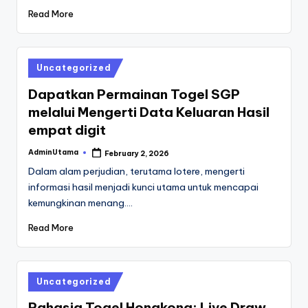
Read More
Posted
Uncategorized
in
Dapatkan Permainan Togel SGP
melalui Mengerti Data Keluaran Hasil
empat digit
AdminUtama
February 2, 2026
Posted
by
Dalam alam perjudian, terutama lotere, mengerti
informasi hasil menjadi kunci utama untuk mencapai
kemungkinan menang.…
Read More
Posted
Uncategorized
in
Rahasia Togel Hongkong: Live Draw