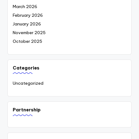
March 2026
February 2026
January 2026
November 2025
October 2025
Categories
Uncategorized
Partnership