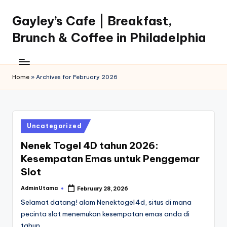
Gayley’s Cafe | Breakfast,
Skip
to
Brunch & Coffee in Philadelphia
content
Home
»
Archives for February 2026
Posted
Uncategorized
in
Nenek Togel 4D tahun 2026:
Kesempatan Emas untuk Penggemar
Slot
AdminUtama
February 28, 2026
Posted
by
Selamat datang! alam Nenektogel4d, situs di mana
pecinta slot menemukan kesempatan emas anda di
tahun…