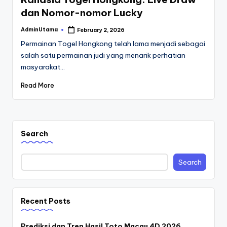
dan Nomor-nomor Lucky
AdminUtama
February 2, 2026
Posted
by
Permainan Togel Hongkong telah lama menjadi sebagai
salah satu permainan judi yang menarik perhatian
masyarakat…
Read More
Search
Search
Recent Posts
Prediksi dan Tren Hasil Toto Macau 4D 2026