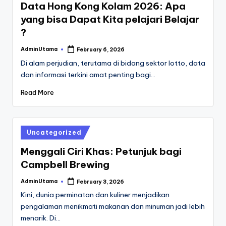
Data Hong Kong Kolam 2026: Apa
yang bisa Dapat Kita pelajari Belajar
?
AdminUtama
February 6, 2026
Posted
by
Di alam perjudian, terutama di bidang sektor lotto, data
dan informasi terkini amat penting bagi…
Read More
Posted
Uncategorized
in
Menggali Ciri Khas: Petunjuk bagi
Campbell Brewing
AdminUtama
February 3, 2026
Posted
by
Kini, dunia perminatan dan kuliner menjadikan
pengalaman menikmati makanan dan minuman jadi lebih
menarik. Di…