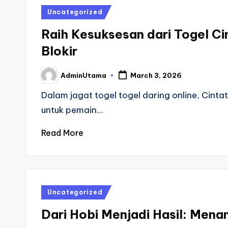
Posted
Uncategorized
in
Raih Kesuksesan dari Togel Ci
Blokir
AdminUtama
March 3, 2026
Posted
by
Dalam jagat togel togel daring online, Cintat
untuk pemain…
Read More
Posted
Uncategorized
in
Dari Hobi Menjadi Hasil: Me