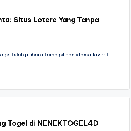
nta: Situs Lotere Yang Tanpa
ogel telah pilihan utama pilihan utama favorit
nang Togel di NENEKTOGEL4D