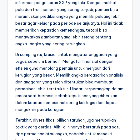
informasi pengeluaran SGP yang lalu. Dengan melihat
pola dan tren nombor yang sering terjadi, pemain bisa
merumuskan prediksi angka yang memiliki peluang lebih
besar agar keluar pada periode selanjutnya. Hal ini tidak
memberikan kepastian kemenangan, tetapi bisa
menawarkan gambaran yang lebih terang tentang
angka-angka yang sering terungkap.
Di samping itu, krusial untuk mengatur anggaran yang
tegas sebelum bermain. Mengatur finansial dengan
efisien guna menolong pemain untuk menjauh dari
kerugian yang besar. Memilih angka berdasarkan analisis
dan anggaran yang telah ditentukan bisa membuat
permainan lebih terstruktur. Hindari terperangkap dalam
emosi saat bermain, sebab keputusan yang diberikan
dalam keadaan emosional sering kali logis dan dapat
mengakhiri pada kerugian.
Terakhir, diversifikasi pilihan taruhan juga merupakan
taktik yang cerdas. Alih-alih hanya bertaruh pada satu
tipe permainan atau angka, cobalah untuk meneliti