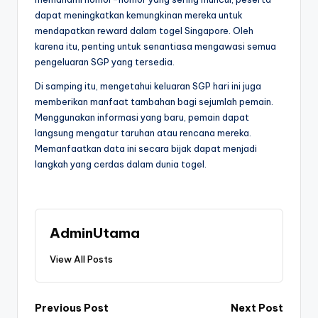
dapat meningkatkan kemungkinan mereka untuk
mendapatkan reward dalam togel Singapore. Oleh
karena itu, penting untuk senantiasa mengawasi semua
pengeluaran SGP yang tersedia.
Di samping itu, mengetahui keluaran SGP hari ini juga
memberikan manfaat tambahan bagi sejumlah pemain.
Menggunakan informasi yang baru, pemain dapat
langsung mengatur taruhan atau rencana mereka.
Memanfaatkan data ini secara bijak dapat menjadi
langkah yang cerdas dalam dunia togel.
AdminUtama
View All Posts
Post
Previous Post
Next Post